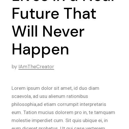
Future That
Will Never
Happen
by
IAmTheCreator
Lorem ipsum dolor sit amet, id duo diam
scaevola, ad usu alienum rationibus
philosophia,ad etiam corrumpit interpretaris
eum. Tation mucius dolorem pro in, te tamquam
molestie imperdiet cum. Sit quis ubique ei, in
eum diceret probatus. Ut qui case verterem,