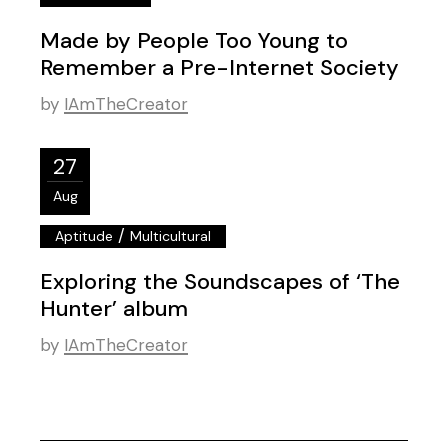
Made by People Too Young to
Remember a Pre-Internet Society
by
IAmTheCreator
27
Aug
/
Aptitude
Multicultural
Exploring the Soundscapes of ‘The
Hunter’ album
by
IAmTheCreator