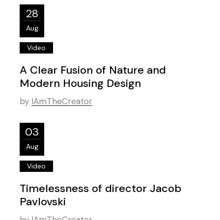
28
Aug
Video
A Clear Fusion of Nature and
Modern Housing Design
by
IAmTheCreator
03
Aug
Video
Timelessness of director Jacob
Pavlovski
by
IAmTheCreator