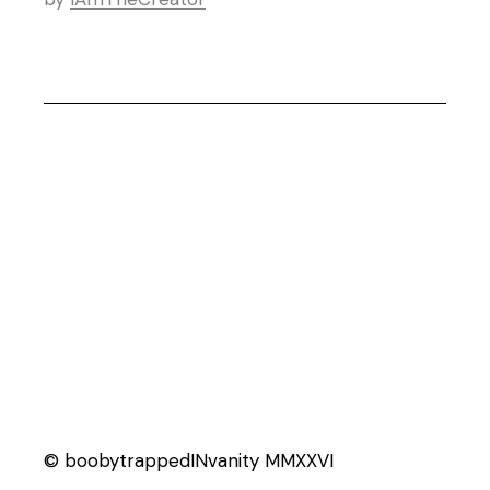
© boobytrappedINvanity MMXXVI